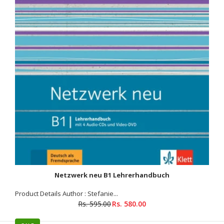
Netzwerk neu B1 Lehrerhandbuch
Netzwerk neu B1 Lehrerhandbuch
Product Details Author : Stefanie...
Rs. 580.00
Rs. 595.00
Rs. 580.00
Rs. 595.00