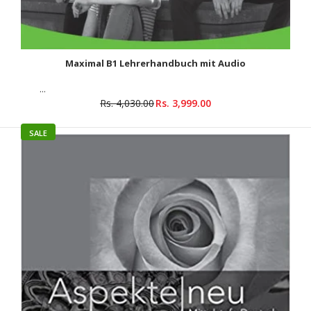
Elke Körner Binding : Paperback ISBN-10 : 312676083X ISBN-13
: 9783126760836 Language...
Maximal B1 Lehrerhandbuch mit Audio
SALE
...
Rs. 4,030.00
Rs. 3,999.00
SALE