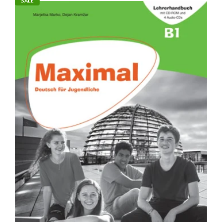
SALE
Magnet neu A1 Deutsch für junge Lernende Lehrerheft
(Teacher's Booklet)
Rs. 1,740.00
Rs. 1,760.00
Product Details Author : Cover Giorgio Motta, Silvia Dahmen,