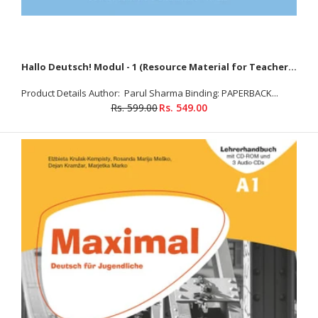
Hallo Deutsch! Modul - 1 (Resource Material for Teachers Modul)
Product Details Author: Parul Sharma Binding: PAPERBACK...
Rs. 599.00
Rs. 549.00
Hallo Deutsch! Modul - 1 (Resource Material for Teachers Modul)
Rs. 549.00
Rs. 599.00
Product Details Author: Parul Sharma Binding: PAPERBACK ISBN-
10: 818307720X ISBN-13: 9788183077200 Language: German
Publisher: Goyal Publisher Publishing Date: 01-01-2015
Subject: German Weight : 500g