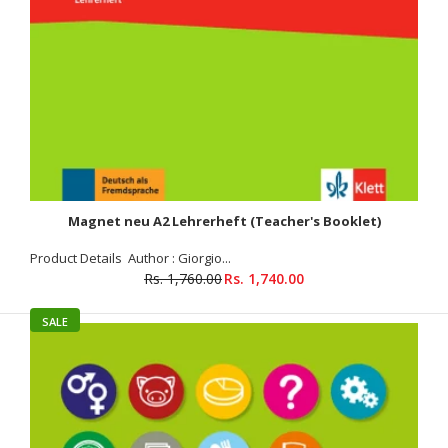
Beste Freunde: Lehrerhandbuch B1.1
Rs. 2,249.00
Rs. 2,275.00
Magnet neu A2 Lehrerheft (Teacher's Booklet)
Product Details Author : Gerassimos Tsigantes Binding
: Paperback ISBN-10 : 319421053X ISBN-13 : 9783194210530
Product Details Author : Giorgio...
Language : German Level : B1.1 Market : Ages 11-14...
Rs. 1,760.00
Rs. 1,740.00
SALE
SALE