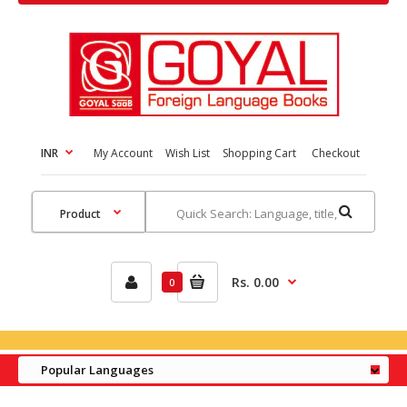
INR
My Account
Wish List
Shopping Cart
Checkout
Rs. 0.00
0
Popular Languages