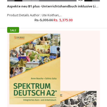
Aspekte neu B1 plus -Unterrichtshandbuch inklusive Lizenzcode für das Digitale Unterrichtspaket
Product Details Author : Ute Koithan,...
Rs. 5,395.00
Rs. 5,375.00
SALE
Maximal B1 Lehrerhandbuch mit Audio
Rs. 3,999.00
Rs. 4,030.00
Audio file Product Details Author : Dejan Kramzar /
Marjetka Marko Binding : Paperback...
SALE