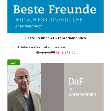
Product Details Author : Ute Koithan, Tanja Mayr-Sieber, Helen
Schmitz, Ralf Sonntag Binding : Paperback ISBN-10 : 3126052444
ISBN-13 : 9783126052443 Language...
Beste Freunde A1/2 Lehrerhandbuch
Product Details Author : Aliki Ernestine...
Rs. 2,275.00
Rs. 2,249.00
SALE
SALE