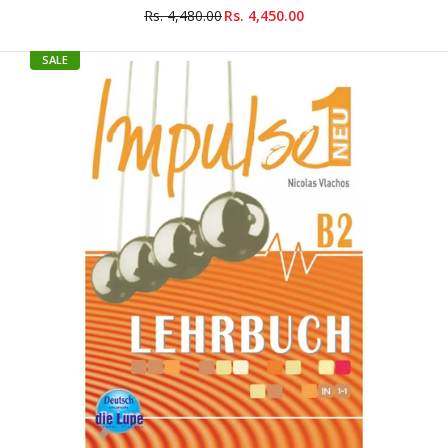
Rs. 4,480.00
Rs. 4,450.00
Beste Freunde : Lehrerhandbuch B1.2
SALE
Rs. 2,249.00
Rs. 2,275.00
Product Details Author : Gerassimos Tsigantes Binding
: Paperback ISBN-10 : 3196210537 ISBN-13 : 9783196210538
Language : German Level : B1.2 Market : Ages 11-14...
SALE