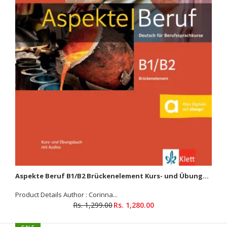
Product Details Author : Eva Hamann, Christine Magosch,
Caterina Mempel, Björn Vondran, Rebecca Zabel , Claus
Altmayer (Hrsg.) Binding...
SALE
Aspekte Beruf B1/B2 Brückenelement Kurs- und Übungsbuch mit Audios
Product Details Author : Corinna...
Rs. 1,299.00
Rs. 1,280.00