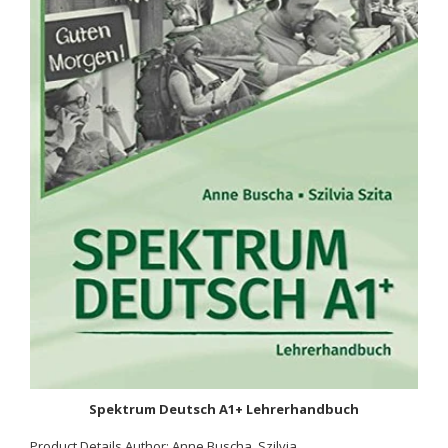
Aspekte neu B2-Unterrichtshandbuch inklusive Lizenzcode für
das Digitale Unterrichtspaket
Rs. 5,375.00
Rs. 5,395.00
Product Details Author : Birgitta Fröhlich Binding : Paperback
ISBN-13 : 9783126052450 Language : German Level : B2 Pages
: 216 Publisher : ‎Klett (Ernst)...
SALE
Spektrum Deutsch A1+ Lehrerhandbuch
Product Details Author: Anne Buscha, Szilvia...