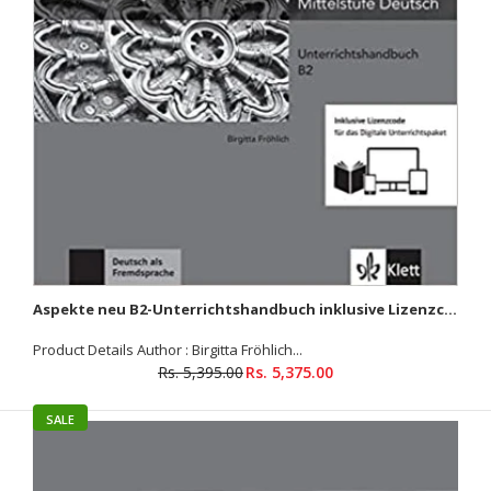
Aspekte Beruf B1/B2 Brückenelement Kurs- und Übungsbuch
mit Audios
Rs. 1,280.00
Rs. 1,299.00
Aspekte neu B2-Unterrichtshandbuch inklusive Lizenzcode für das Digitale Unterrichtspaket
Product Details Author : Birgitta Fröhlich...
Rs. 5,395.00
Rs. 5,375.00
Product Details Author : Corinna Gerhard, Tanja Mayr-Sieber,
Anna Pohlschmidt, Helen Schmitz, Bettina Schwieger, Ralf
SALE
Sonntag, Britta Weber,...