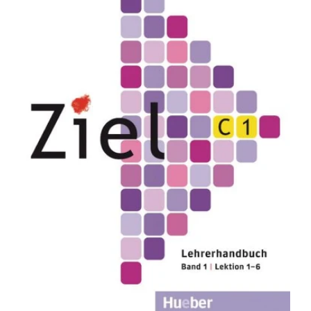
Beste Freunde A1/2 Lehrerhandbuch
Rs. 2,249.00
Rs. 2,275.00
Product Details Author : Aliki Ernestine Olympia Balser Binding
: Paperback ISBN-10 : 3196210510 ISBN-13 : 9783196210514
Language : German Level : A1.2...