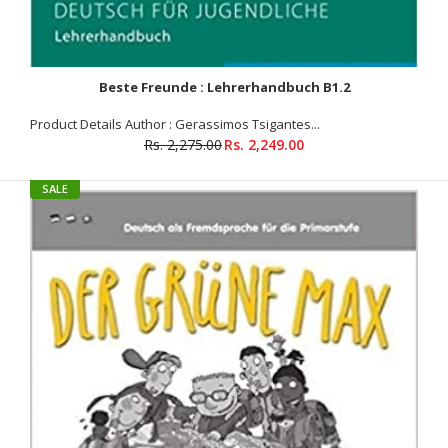
Beste Freunde : Lehrerhandbuch B1.2
Product Details Author : Gerassimos Tsigantes...
Rs. 2,275.00
Rs. 2,249.00
SALE
Spektrum Deutsch A1+ Lehrerhandbuch
Rs. 3,175.00
Rs. 3,210.00
Product Details Author: Anne Buscha, Szilvia Szita
Binding: Paperback ISBN-13: 9783941323308 Language: German