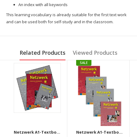
An index with all keywords
This learning vocabulary is already suitable for the first text work
and can be used both for self-study and in the classroom.
Related Products
Viewed Products
SALE
Netzwerk A1-Textbook+Workbook+Glossar+Intensivtrainer + Downloadable audio CD
Netzwerk A1-Textbook+Workbook+Glossar+Testheft+Audios Downloadable (Set of 4 books)