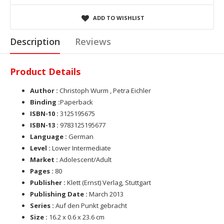
ADD TO WISHLIST
Description
Reviews
Product Details
Author :
Christoph Wurm , Petra Eichler
Binding :
Paperback
ISBN-10 :
3125195675
ISBN-13 :
9783125195677
Language :
German
Level :
Lower Intermediate
Market :
Adolescent/Adult
Pages :
80
Publisher :
Klett (Ernst) Verlag, Stuttgart
Publishing Date :
March 2013
Series :
Auf den Punkt gebracht
Size :
16.2 x 0.6 x 23.6 cm