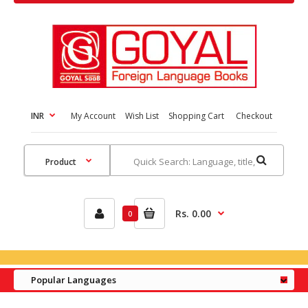
INR
My Account
Wish List
Shopping Cart
Checkout
Rs. 0.00
0
Popular Languages