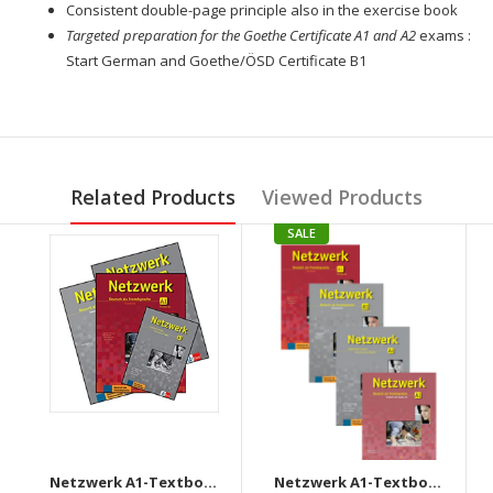
Consistent double-page principle also in the exercise book
Targeted preparation for the Goethe Certificate A1 and A2
exams :
Start German and Goethe/ÖSD Certificate B1
Related Products
Viewed Products
SALE
Netzwerk A1-Textbook+Workbook+Glossar+Intensivtrainer + Downloadable audio CD
Netzwerk A1-Textbook+Workbook+Glossar+Testheft+Audios Downloadable (Set of 4 books)