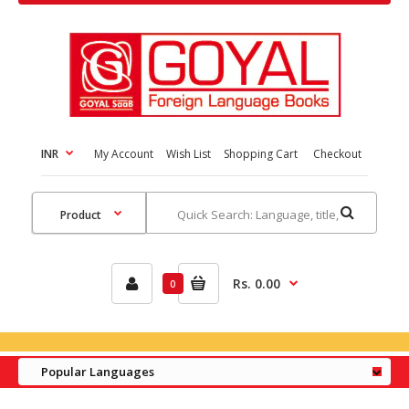
INR
My Account
Wish List
Shopping Cart
Checkout
Rs. 0.00
0
Popular Languages