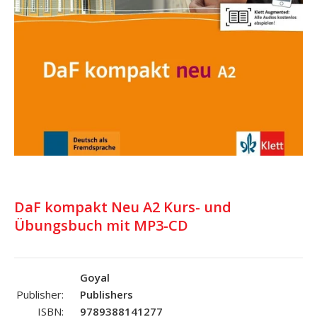
DaF kompakt Neu A2 Kurs- und
Übungsbuch mit MP3-CD
Goyal
Publisher:
Publishers
ISBN:
9789388141277