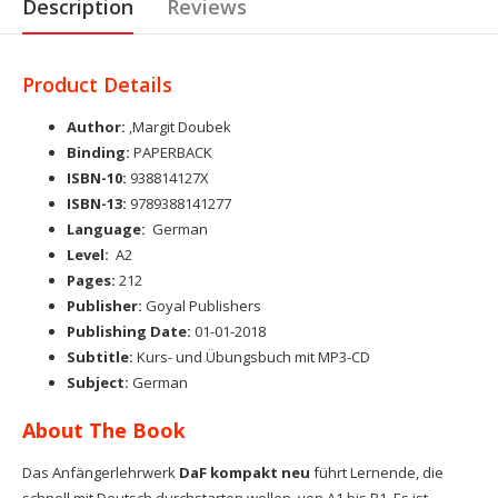
Description
Reviews
Product Details
Author:
,Margit Doubek
Binding:
PAPERBACK
ISBN-10:
938814127X
ISBN-13:
9789388141277
Language:
German
Level:
A2
Pages:
212
Publisher:
Goyal Publishers
Publishing Date:
01-01-2018
Subtitle:
Kurs- und Übungsbuch mit MP3-CD
Subject:
German
About The Book
Das Anfängerlehrwerk
DaF kompakt neu
führt Lernende, die
schnell mit Deutsch durchstarten wollen, von A1 bis B1. Es ist