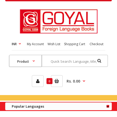
INR
My Account
Wish List
Shopping Cart
Checkout
Rs. 0.00
0
Popular Languages