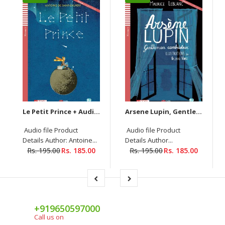
Le Petit Prince + Audios Downloadable
Arsene Lupin, Gentleman Cambrioleur A1 Easy Readers (Audio Downloadable)
Audio file Product
Audio file Product
Details Author: Antoine...
Details Author...
Rs. 195.00
Rs. 185.00
Rs. 195.00
Rs. 185.00
+919650597000
Call us on