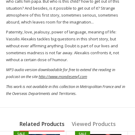
who calls him papa.
But who is this child?
how to get out of this
situation?
And besides, is it possible to get out of it?
Strange
atmosphere of this first story, sometimes serious, sometimes
absurd, which leaves room for the imagination...
Paternity, love, jealousy, power of language, meaning of life:
Vassilis Alexakis tackles big questions in this short story, but
without ever affirming anything.
Doubt is part of our lives and
sometimes madness is not far away.
Alexakis confronts it, not
without a certain dose of humour.
MP3 audio version downloadable for free to extend the reading in
podcast on the site
http://www.mondesenvf.com
This work is not available in this collection in Metropolitan France and in
the Overseas Departments and Territories.
Related Products
Viewed Products
SALE
SALE