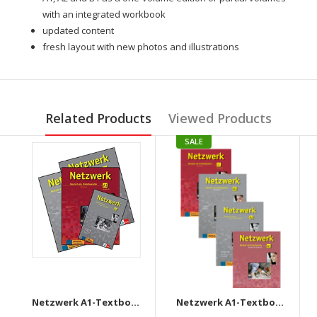
with an integrated workbook
updated content
fresh layout with new photos and illustrations
Related Products
Viewed Products
SALE
Netzwerk A1-Textbook+Workbook+Glossar+Intensivtrainer + Downloadable audio CD
Netzwerk A1-Textbook+Workbook+Glossar+Testheft+Audios Downloadable (Set of 4 books)