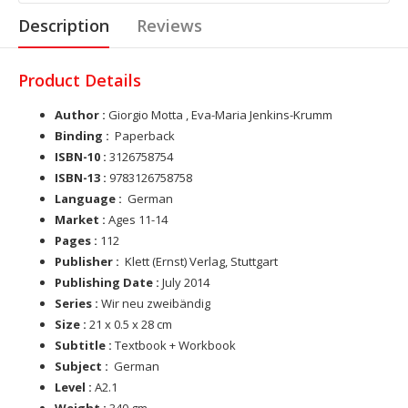
Description
Reviews
Product Details
Author :
Giorgio Motta , Eva-Maria Jenkins-Krumm
Binding :
Paperback
ISBN-10 :
3126758754
ISBN-13 :
9783126758758
Language :
German
Market :
Ages 11-14
Pages :
112
Publisher :
Klett (Ernst) Verlag, Stuttgart
Publishing Date :
July 2014
Series :
Wir neu zweibändig
Size :
21 x 0.5 x 28 cm
Subtitle :
Textbook + Workbook
Subject :
German
Level :
A2.1