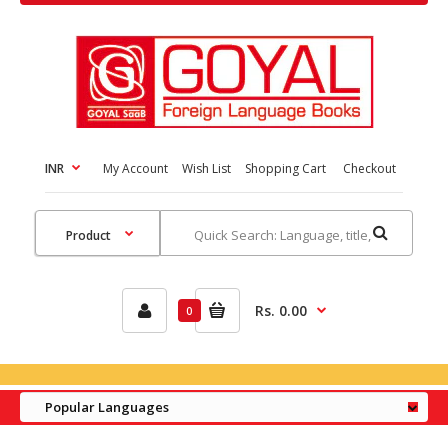
INR
My Account
Wish List
Shopping Cart
Checkout
Rs. 0.00
0
Popular Languages