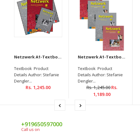
Netzwerk A1-Textbook+Workbook+Glossar+Intensivtrainer + Downloadable audio CD
Netzwerk A1-Textbook+Workbook+Glossar+Testheft+Audios Downloadable (Set of 4 books)
Textbook Product
Textbook Product
Details Author: Stefanie
Details Author: Stefanie
Dengler...
Dengler...
Rs. 1,245.00
Rs. 1,245.00
Rs.
1,189.00
+919650597000
Call us on