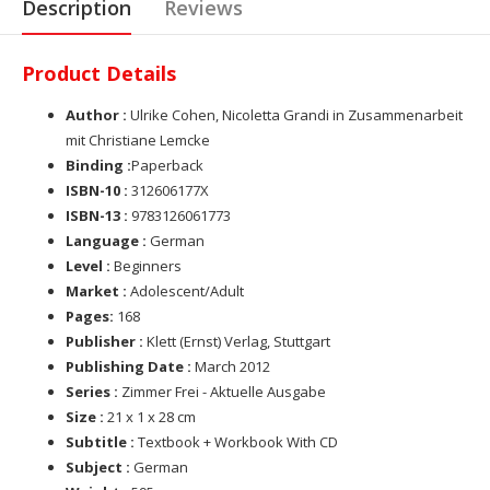
Description
Reviews
Product Details
Author :
Ulrike Cohen, Nicoletta Grandi in Zusammenarbeit
mit Christiane Lemcke
Binding :
Paperback
ISBN-10 :
312606177X
ISBN-13 :
9783126061773
Language :
German
Level :
Beginners
Market :
Adolescent/Adult
Pages:
168
Publisher :
Klett (Ernst) Verlag, Stuttgart
Publishing Date :
March 2012
Series :
Zimmer Frei - Aktuelle Ausgabe
Size :
21 x 1 x 28 cm
Subtitle :
Textbook + Workbook With CD
Subject :
German