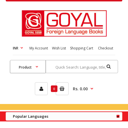
INR
My Account
Wish List
Shopping Cart
Checkout
Rs. 0.00
0
Popular Languages